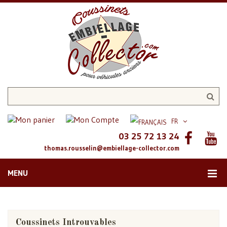
FR
03 25 72 13 24
thomas.rousselin@embiellage-collector.com
MENU
Coussinets Introuvables