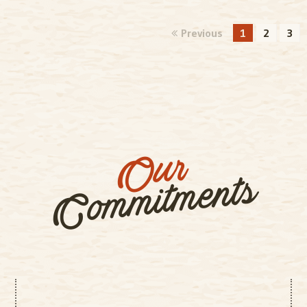
Previous
1
2
3
Our
Commitments