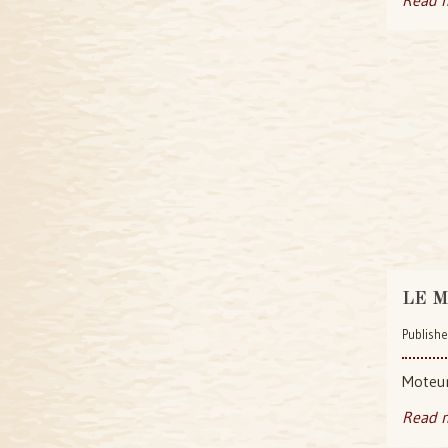
Read 
LE M
Publishe
Moteur
Read 