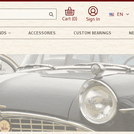
EN
Cart (0)
Sign In
NDS
ACCESSORIES
CUSTOM BEARINGS
NE
anhard Et Levassor