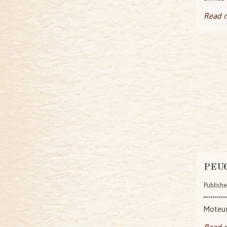
Read 
PEUG
Publishe
Moteu