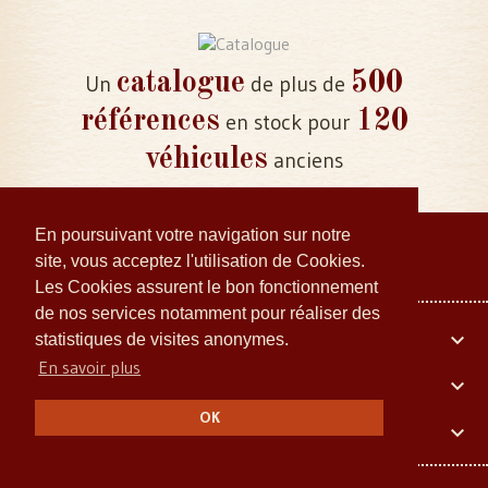
catalogue
500
Un
de plus de
références
120
en stock pour
véhicules
anciens
En poursuivant votre navigation sur notre
site, vous acceptez l'utilisation de Cookies.
Les Cookies assurent le bon fonctionnement
de nos services notamment pour réaliser des
Votre compte

statistiques de visites anonymes.
En savoir plus
Embiellage Collector

OK
Informations Légales
