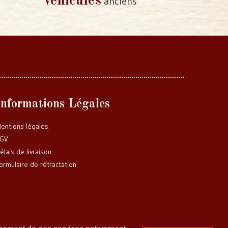
véhicules
anciens
Informations Légales
entions légales
GV
élais de livraison
ormulaire de rétractation