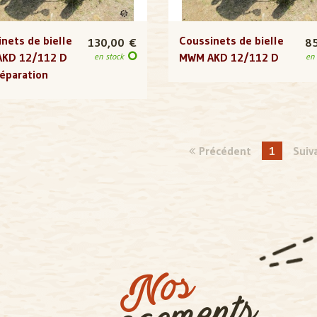
nets de bielle
Coussinets de bielle
130,00 €
8
KD 12/112 D
MWM AKD 12/112 D
en stock
en
éparation
Précédent
1
Suiv
Nos