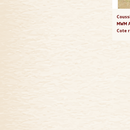
Coussi
MWM A
Cote r