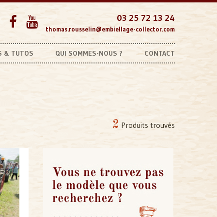
03 25 72 13 24
thomas.rousselin@embiellage-collector.com
S & TUTOS
QUI SOMMES-NOUS ?
CONTACT
Autres marques
Coussinets Introuvables
2
Produits trouvés