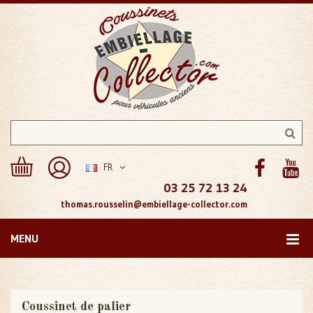
FR
03 25 72 13 24
thomas.rousselin@embiellage-collector.com
MENU
Coussinet de palier