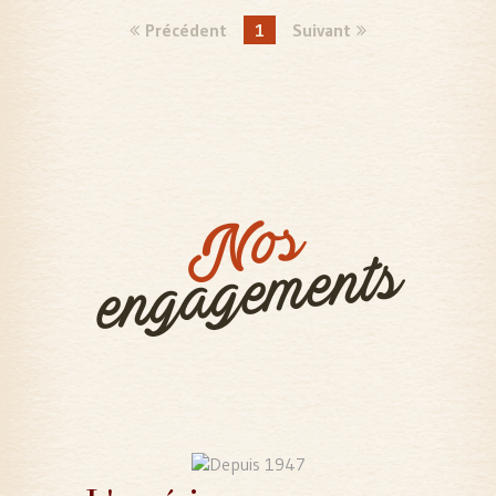
Précédent
1
Suivant
Nos
engagements