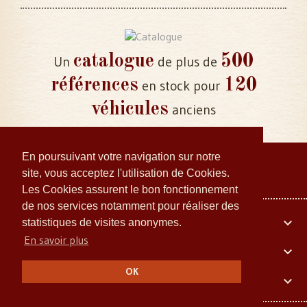
catalogue
500
Un
de plus de
références
120
en stock pour
véhicules
anciens
En poursuivant votre navigation sur notre
site, vous acceptez l'utilisation de Cookies.
Les Cookies assurent le bon fonctionnement
de nos services notamment pour réaliser des
Votre compte

statistiques de visites anonymes.
En savoir plus
Embiellage Collector

OK
Informations Légales
