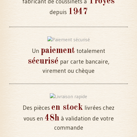
Troyes
fabricant de coussinets à
1947
depuis
paiement
Un
totalement
sécurisé
par carte bancaire,
virement ou chèque
en stock
Des pièces
livrées chez
48h
vous en
à validation de votre
commande