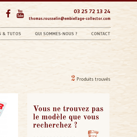
03 25 72 13 24
thomas.rousselin@embiellage-collector.com
S & TUTOS
QUI SOMMES-NOUS ?
CONTACT
Autres marques
Coussinets Introuvables
2
Produits trouvés