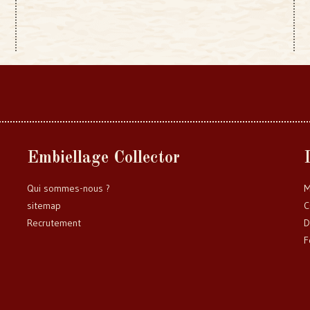
Embiellage Collector
Qui sommes-nous ?
M
sitemap
C
Recrutement
D
F