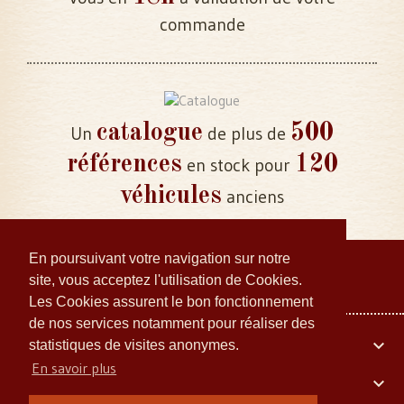
commande
catalogue
500
Un
de plus de
références
120
en stock pour
véhicules
anciens
En poursuivant votre navigation sur notre
site, vous acceptez l'utilisation de Cookies.
Les Cookies assurent le bon fonctionnement
de nos services notamment pour réaliser des
Votre compte

statistiques de visites anonymes.
En savoir plus
Embiellage Collector
