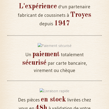
L'expérience
d'un partenaire
Troyes
fabricant de coussinets à
1947
depuis
paiement
Un
totalement
sécurisé
par carte bancaire,
virement ou chèque
en stock
Des pièces
livrées chez
48h
vous en
à validation de votre