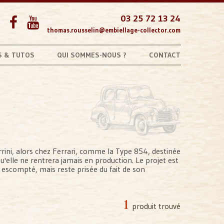
03 25 72 13 24
thomas.rousselin@embiellage-collector.com
S & TUTOS
QUI SOMMES-NOUS ?
CONTACT
Autres marques
Coussinets Introuvables
rini, alors chez Ferrari, comme la Type 854, destinée
qu'elle ne rentrera jamais en production. Le projet est
s escompté, mais reste prisée du fait de son
1
produit trouvé