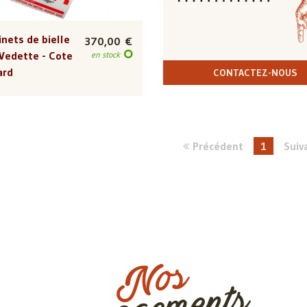
nets de bielle
370,00 €
Vedette - Cote
en stock
ard
CONTACTEZ-NOUS
Précédent
1
Suiv
Nos