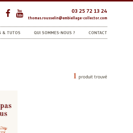
03 25 72 13 24
thomas.rousselin@embiellage-collector.com
S & TUTOS
QUI SOMMES-NOUS ?
CONTACT
Autres marques
Coussinets Introuvables
1
produit trouvé