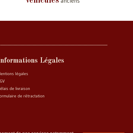
véhicules
anciens
Informations Légales
entions légales
GV
élais de livraison
ormulaire de rétractation