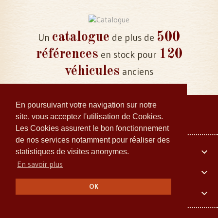
catalogue
500
Un
de plus de
références
120
en stock pour
véhicules
anciens
En poursuivant votre navigation sur notre
site, vous acceptez l'utilisation de Cookies.
Les Cookies assurent le bon fonctionnement
de nos services notamment pour réaliser des
Votre compte

statistiques de visites anonymes.
En savoir plus
Embiellage Collector

OK
Informations Légales
